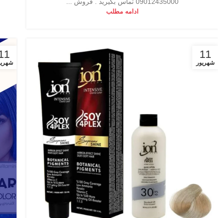
09012435000 تماس بگیرید . فروش ...
ادامه مطلب
11
11
شهریور
شهریو