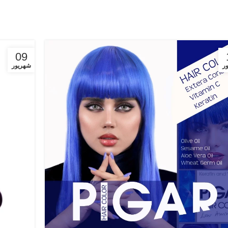
09
ر
شهریور