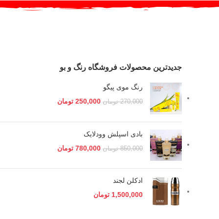
جدیدترین محصولات فروشگاه رنگ و بو
رنگ موی پیگو
250,000
تومان
270,000
تومان
بادی اسپلش وودلایک
780,000
تومان
850,000
تومان
ادکلن لجند
1,500,000
تومان