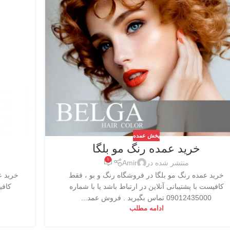
پخش عمده
خرید عمده رنگ مو بلگا
۱
منتشر شده در
Amir
خرید عمده رنگ مو بلگا در فروشگاه رنگ و بو ، فقط
خرید ع
کافیست با پشتیبانی آنلاین در ارتباط باشد یا با شماره
کافی
09012435000 تماس بگیرید . فروش عمد...
ادامه مطلب