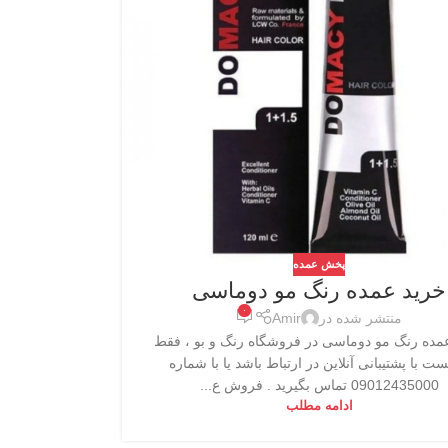
پخش عمده
خرید عمده رنگ مو دوماسی
۰
منتشر شده در
Amir
مده رنگ مو دوماسی در فروشگاه رنگ و بو ، فقط
ست با پشتیبانی آنلاین در ارتباط باشد یا با شماره
09012435000 تماس بگیرید . فروش ع...
ادامه مطلب