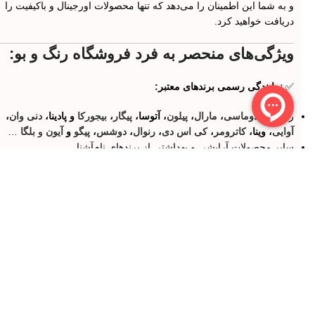
و به شما این اطمینان را می‌دهد که تنها محصولات اورجینال و باکیفیت را
دریافت خواهید کرد.
ویژگی‌های منحصر به فرد فروشگاه رنگ و بو:
✅
نمایندگی رسمی برندهای معتبر:
رنگ مو:
دوماسی
،
مارال
،
پیلون
، آتوسا،
پیگار
،
بیجورکا
و پادینا،
دنی وان
،
آوایی
، وینا،
کاترومر
،
کی اس دی
،
رنوال
،
دوشس
،
پیگو
و
آیون
و
بلگا
…
سایر محصولات آرایشی و بهداشتی از برندهای نام‌آشنا
✅
پخش عمده رنگ مو با بهترین قیمت و کیفیت:
ویژه سالن‌داران و آرایشگران عزیز با
تخفیف‌های ویژه
همکاری با آرایشگران و سالن‌های آرایشی در سراسر کشور
✅
تنوع بی‌نظیر محصولات:
هزاران محصول آرایشی، بهداشتی و عطر از برندهای معتبر داخلی و
خارجی
محصولات مراقبت از پوست، مو، ناخن و بدن
✅
روش‌های پرداخت متنوع و آسان: