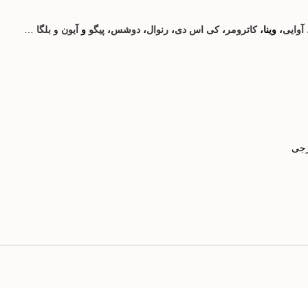
آوایی
، وینا،
کاترومر
،
کی اس دی
،
رنوال
،
دوشس
،
پیگو
و
آیون
و
بلگا
…
رجی