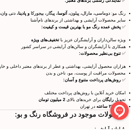
✅
نمایندگی رسمی برندهای معتبر:
رنگ مو:
دوماسی
،
مارال
،
پیلون
، آتوسا،
پیگار
،
بیجورکا
و پادینا،
دنی وان
،
سایر محصولات آرایشی و بهداشتی از برندهای نام‌آشنا
✅
پخش عمده رنگ مو با بهترین قیمت و کیفیت:
ویژه سالن‌داران و آرایشگران عزیز با
تخفیف‌های ویژه
همکاری با آرایشگران و سالن‌های آرایشی در سراسر کشور
✅
تنوع بی‌نظیر محصولات:
هزاران محصول آرایشی، بهداشتی و عطر از برندهای معتبر داخلی و خا
محصولات مراقبت از پوست، مو، ناخن و بدن
✅
روش‌های پرداخت متنوع و آسان:
امکان خرید آنلاین با روش‌های پرداخت مختلف
تحویل
رایگان
برای خریدهای بالای
2 میلیون تومان
تحویل
۲۴ ساعته
در تهران
محصولات موجود در فروشگاه رنگ و بو:
💄
لوازم آرایشی: