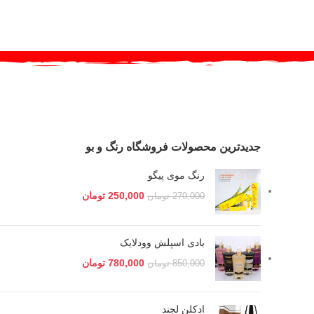
جدیدترین محصولات فروشگاه رنگ و بو
رنگ موی پیگو
250,000
تومان
270,000
تومان
بادی اسپلش وودلایک
780,000
تومان
850,000
تومان
ادکلن لجند