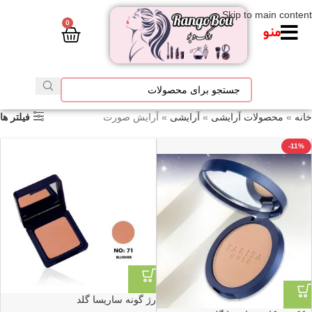
Skip to main content
0
منو
خانه
»
محصولات آرایشی
»
آرایشی
»
آرایش صورت
فیلتر ها
-11%
رژ گونه ساریسا گلد