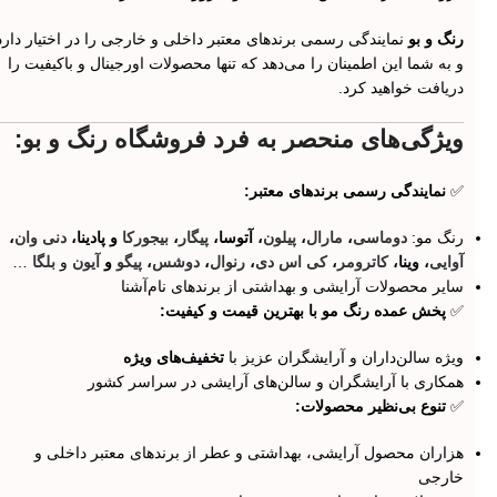
رنگ و بو
نمایندگی رسمی برندهای معتبر داخلی و خارجی را در اختیار دارد
و به شما این اطمینان را می‌دهد که تنها محصولات اورجینال و باکیفیت را
دریافت خواهید کرد.
ویژگی‌های منحصر به فرد فروشگاه رنگ و بو:
✅
نمایندگی رسمی برندهای معتبر:
رنگ مو:
دوماسی
،
مارال
،
پیلون
، آتوسا،
پیگار
،
بیجورکا
و پادینا،
دنی وان
،
آوایی
، وینا،
کاترومر
،
کی اس دی
،
رنوال
،
دوشس
،
پیگو
و
آیون
و
بلگا
…
سایر محصولات آرایشی و بهداشتی از برندهای نام‌آشنا
✅
پخش عمده رنگ مو با بهترین قیمت و کیفیت:
ویژه سالن‌داران و آرایشگران عزیز با
تخفیف‌های ویژه
همکاری با آرایشگران و سالن‌های آرایشی در سراسر کشور
✅
تنوع بی‌نظیر محصولات:
هزاران محصول آرایشی، بهداشتی و عطر از برندهای معتبر داخلی و
خارجی