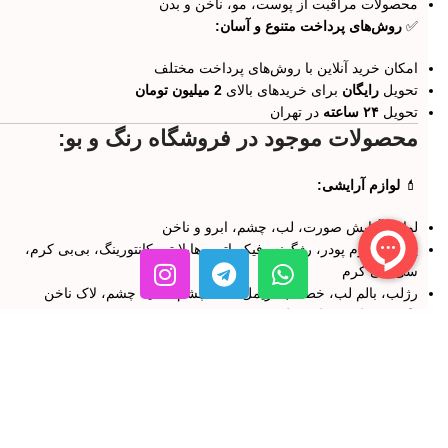
محصولات مراقبت از پوست، مو، ناخن و بدن
✅
روش‌های پرداخت متنوع و آسان:
امکان خرید آنلاین با روش‌های پرداخت مختلف
تحویل
رایگان
برای خریدهای بالای
2 میلیون تومان
تحویل
۲۴ ساعته
در تهران
محصولات موجود در فروشگاه رنگ و بو:
💄
لوازم آرایشی:
لوازم آرایش صورت، لب، چشم، ابرو و ناخن
پرایمر، کرم پودر، رژگونه، فیکساتور، هایلایتر، کانتورینگ، بی‌بی کرم،
سی‌سی کرم
رژلب، بالم لب، خط لب، ریمل، خط چشم، سایه چشم، لاک ناخن
🧴
محصولات مراقبت از پوست:
کرم‌های روز و شب، مرطوب کننده، آبرسان، ضدآفتاب، ضد لک، ضد
چروک
ماسک صورت، کرم دور چشم، ضد پف و تیرگی
محصولات درمانی جوش و آکنه
💇‍♀️
محصولات مراقبت از مو: