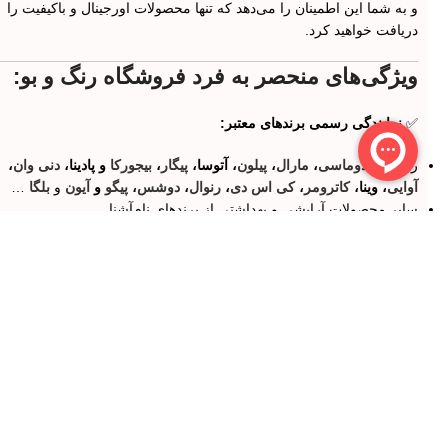
و به شما این اطمینان را می‌دهد که تنها محصولات اورجینال و باکیفیت را
دریافت خواهید کرد.
ویژگی‌های منحصر به فرد فروشگاه رنگ و بو:
✅
نمایندگی رسمی برندهای معتبر:
رنگ مو:
دوماسی
،
مارال
،
پیلون
، آتوسا،
پیگار
،
بیجورکا
و پادینا،
دنی وان
،
آوایی
، وینا،
کاترومر
،
کی اس دی
،
رنوال
،
دوشس
،
پیگو
و
آیون
و
بلگا
…
سایر محصولات آرایشی و بهداشتی از برندهای نام‌آشنا
✅
پخش عمده رنگ مو با بهترین قیمت و کیفیت:
ویژه سالن‌داران و آرایشگران عزیز با
تخفیف‌های ویژه
همکاری با آرایشگران و سالن‌های آرایشی در سراسر کشور
✅
تنوع بی‌نظیر محصولات:
هزاران محصول آرایشی، بهداشتی و عطر از برندهای معتبر داخلی و
خارجی
محصولات مراقبت از پوست، مو، ناخن و بدن
✅
روش‌های پرداخت متنوع و آسان: