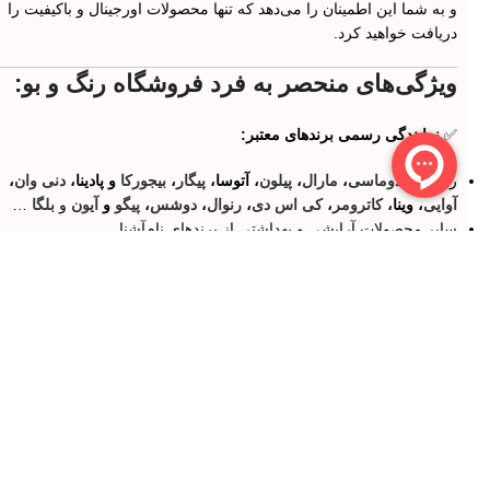
و به شما این اطمینان را می‌دهد که تنها محصولات اورجینال و باکیفیت را
دریافت خواهید کرد.
ویژگی‌های منحصر به فرد فروشگاه رنگ و بو:
✅
نمایندگی رسمی برندهای معتبر:
رنگ مو:
دوماسی
،
مارال
،
پیلون
، آتوسا،
پیگار
،
بیجورکا
و پادینا،
دنی وان
،
آوایی
، وینا،
کاترومر
،
کی اس دی
،
رنوال
،
دوشس
،
پیگو
و
آیون
و
بلگا
…
سایر محصولات آرایشی و بهداشتی از برندهای نام‌آشنا
✅
پخش عمده رنگ مو با بهترین قیمت و کیفیت:
ویژه سالن‌داران و آرایشگران عزیز با
تخفیف‌های ویژه
همکاری با آرایشگران و سالن‌های آرایشی در سراسر کشور
✅
تنوع بی‌نظیر محصولات:
هزاران محصول آرایشی، بهداشتی و عطر از برندهای معتبر داخلی و
خارجی
محصولات مراقبت از پوست، مو، ناخن و بدن
✅
روش‌های پرداخت متنوع و آسان: