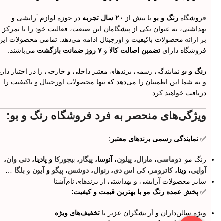
فروشگاه
رنگ و بو
با بیش از
۲۰ سال تجربه
در حوزه لوازم آرایشی و
بهداشتی، به عنوان یکی از پیشگامان این صنعت، فعالیت خود را با تمرکز
بر ارائه محصولات باکیفیت و اورجینال ادامه می‌دهد. تمامی محصولات این
فروشگاه دارای
تضمین اصالت کالا
و
۷ روز ضمانت بازگشت
می‌باشند.
رنگ و بو
نمایندگی رسمی برندهای معتبر داخلی و خارجی را در اختیار دارد
و به شما این اطمینان را می‌دهد که تنها محصولات اورجینال و باکیفیت را
دریافت خواهید کرد.
ویژگی‌های منحصر به فرد فروشگاه رنگ و بو:
✅
نمایندگی رسمی برندهای معتبر:
رنگ مو:
دوماسی
،
مارال
،
پیلون
، آتوسا،
پیگار
،
بیجورکا
و پادینا،
دنی وان
،
آوایی
، وینا،
کاترومر
،
کی اس دی
،
رنوال
،
دوشس
،
پیگو
و
آیون
و
بلگا
…
سایر محصولات آرایشی و بهداشتی از برندهای نام‌آشنا
✅
پخش عمده رنگ مو با بهترین قیمت و کیفیت:
ویژه سالن‌داران و آرایشگران عزیز با
تخفیف‌های ویژه