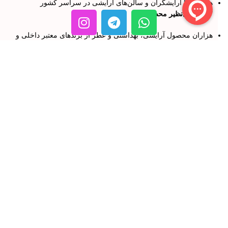
همکاری با آرایشگران و سالن‌های آرایشی در سراسر کشور
✅
تنوع بی‌نظیر محصولات:
هزاران محصول آرایشی، بهداشتی و عطر از برندهای معتبر داخلی و
خارجی
محصولات مراقبت از پوست، مو، ناخن و بدن
✅
روش‌های پرداخت متنوع و آسان:
امکان خرید آنلاین با روش‌های پرداخت مختلف
تحویل
رایگان
برای خریدهای بالای
2 میلیون تومان
تحویل
۲۴ ساعته
در تهران
محصولات موجود در فروشگاه رنگ و بو:
💄
لوازم آرایشی:
لوازم آرایش صورت، لب، چشم، ابرو و ناخن
پرایمر، کرم پودر، رژگونه، فیکساتور، هایلایتر، کانتورینگ، بی‌بی کرم،
سی‌سی کرم
رژلب، بالم لب، خط لب، ریمل، خط چشم، سایه چشم، لاک ناخن
🧴
محصولات مراقبت از پوست: