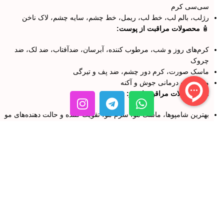
سی‌سی کرم
رژلب، بالم لب، خط لب، ریمل، خط چشم، سایه چشم، لاک ناخن
🧴
محصولات مراقبت از پوست:
کرم‌های روز و شب، مرطوب کننده، آبرسان، ضدآفتاب، ضد لک، ضد
چروک
ماسک صورت، کرم دور چشم، ضد پف و تیرگی
محصولات درمانی جوش و آکنه
💇‍♀️
محصولات مراقبت از مو:
بهترین شامپوها، ماسک مو، سرم مو، تقویت کننده و حالت دهنده‌های مو
رنگ مو با کیفیت عالی و ماندگاری بالا
🌸
عطر و ادکلن اورجینال:
عطرهای با ماندگاری بالا از برندهای معتبر
چرا فروشگاه رنگ و بو را انتخاب کنیم؟
تضمین اصالت کالا
۷ روز ضمانت بازگشت
پشتیبانی آنلاین و مشاوره تخصصی