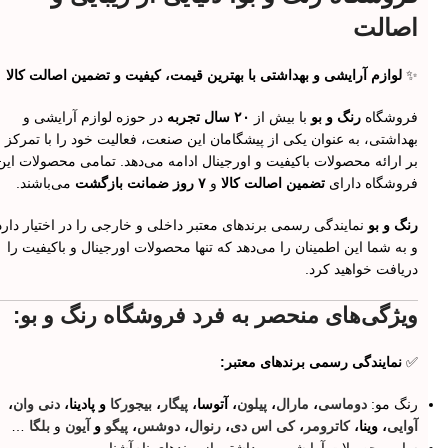
اصالت
✨
لوازم آرایشی و بهداشتی با بهترین قیمت، کیفیت و تضمین اصالت کالا
فروشگاه
رنگ و بو
با بیش از
۲۰ سال تجربه
در حوزه لوازم آرایشی و
بهداشتی، به عنوان یکی از پیشگامان این صنعت، فعالیت خود را با تمرکز
بر ارائه محصولات باکیفیت و اورجینال ادامه می‌دهد. تمامی محصولات این
فروشگاه دارای
تضمین اصالت کالا
و
۷ روز ضمانت بازگشت
می‌باشند.
رنگ و بو
نمایندگی رسمی برندهای معتبر داخلی و خارجی را در اختیار دارد
و به شما این اطمینان را می‌دهد که تنها محصولات اورجینال و باکیفیت را
دریافت خواهید کرد.
ویژگی‌های منحصر به فرد فروشگاه رنگ و بو:
✅
نمایندگی رسمی برندهای معتبر:
رنگ مو:
دوماسی
،
مارال
،
پیلون
، آتوسا،
پیگار
،
بیجورکا
و پادینا،
دنی وان
،
آوایی
، وینا،
کاترومر
،
کی اس دی
،
رنوال
،
دوشس
،
پیگو
و
آیون
و
بلگا
…