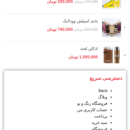
250,000
تومان
270,000
تومان
بادی اسپلش وودلایک
780,000
تومان
850,000
تومان
ادکلن لجند
1,500,000
تومان
دسترسی سریع
bacs
وبلاگ
فروشگاه رنگ و بو
حساب کاربری من
پرداخت
سبد خرید
فروشگاه