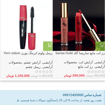
ش
رژ لب مایع ساریسا گلد Sarisa Gold
ریمل ولوم ایزینگ یورن Yorn volum
آ
izing
آ
آرایشی
,
آرایش لب
,
محصولات
آرایشی
,
آرایش چشم
,
محصولات
آرایشی
,
رژ لب مایع
آرایشی
,
ریمل چشم
0
290,000
تومان
1,150,000
تومان
350,000
تومان
1,400,000
تومان
شماره تماس 09012435000
×
هفت روز هفته، از ساعت 8 الی 23 پاسخگوی سوالات شما هستیم.