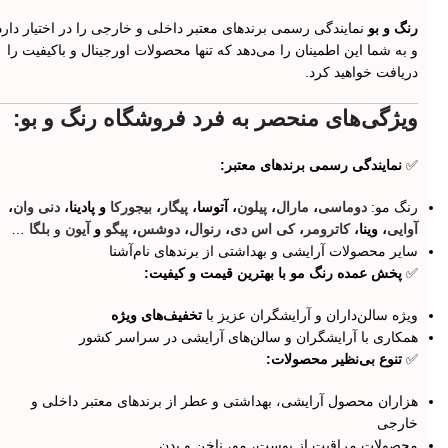
رنگ و بو
نمایندگی رسمی برندهای معتبر داخلی و خارجی را در اختیار دارد
و به شما این اطمینان را می‌دهد که تنها محصولات اورجینال و باکیفیت را
دریافت خواهید کرد.
ویژگی‌های منحصر به فرد فروشگاه رنگ و بو:
✅
نمایندگی رسمی برندهای معتبر:
رنگ مو:
دوماسی
،
مارال
،
پیلون
، آتوسا،
پیگار
،
بیجورکا
و پادینا،
دنی وان
،
آوایی
، وینا،
کاترومر
،
کی اس دی
،
رنوال
،
دوشس
،
پیگو
و
آیون
و
بلگا
…
سایر محصولات آرایشی و بهداشتی از برندهای نام‌آشنا
✅
پخش عمده رنگ مو با بهترین قیمت و کیفیت:
ویژه سالن‌داران و آرایشگران عزیز با
تخفیف‌های ویژه
همکاری با آرایشگران و سالن‌های آرایشی در سراسر کشور
✅
تنوع بی‌نظیر محصولات:
هزاران محصول آرایشی، بهداشتی و عطر از برندهای معتبر داخلی و
خارجی
محصولات مراقبت از پوست، مو، ناخن و بدن